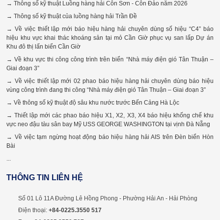
→ Thông số kỹ thuật Luồng hàng hải Côn Sơn - Côn Đảo năm 2026
→ Thông số kỹ thuật của luồng hàng hải Trần Đề
→ Về việc thiết lập mới báo hiệu hàng hải chuyên dùng số hiệu “C4” báo
hiệu khu vực khai thác khoáng sản tại mỏ Cần Giờ phục vụ san lấp Dự án
Khu đô thị lấn biển Cần Giờ
→ Về khu vực thi công công trình trên biển “Nhà máy điện gió Tân Thuận –
Giai đoạn 3”
→ Về việc thiết lập mới 02 phao báo hiệu hàng hải chuyên dùng báo hiệu
vùng công trình đang thi công “Nhà máy điện gió Tân Thuận – Giai đoạn 3”
→ Về thông số kỹ thuật độ sâu khu nước trước Bến Cảng Hà Lộc
→ Thiết lập mới các phao báo hiệu X1, X2, X3, X4 báo hiệu khống chế khu
vực neo đậu tàu sân bay Mỹ USS GEORGE WASHINGTON tại vịnh Đà Nẵng
→ Về việc tạm ngừng hoạt động báo hiệu hàng hải AIS trên Đèn biển Hòn
Bài
...
THÔNG TIN LIÊN HỆ
Số 01 Lô 11A Đường Lê Hồng Phong - Phường Hải An - Hải Phòng
Điện thoại:
+84-0225.3550 517