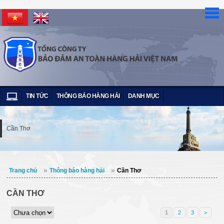
TIN TỨC
THÔNG BÁO HÀNG HẢI
DANH MỤC
Cần Thơ
Trang chủ
Thông báo hàng hải
Cần Thơ
CẦN THƠ
1
2
3
>