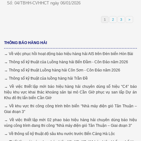
Số: 04/TBHH-CVHHCT ngày 06/01/2026
1
2
3
>
THÔNG BÁO HÀNG HẢI
→ Về việc phục hồi hoạt động báo hiệu hàng hải AIS trên Đèn biển Hòn Bài
→ Thông số kỹ thuật của Luồng hàng hải Bến Đầm - Côn Đảo năm 2026
→ Thông số kỹ thuật Luồng hàng hải Côn Sơn - Côn Đảo năm 2026
→ Thông số kỹ thuật của luồng hàng hải Trần Đề
→ Về việc thiết lập mới báo hiệu hàng hải chuyên dùng số hiệu “C4” báo
hiệu khu vực khai thác khoáng sản tại mỏ Cần Giờ phục vụ san lấp Dự án
Khu đô thị lấn biển Cần Giờ
→ Về khu vực thi công công trình trên biển “Nhà máy điện gió Tân Thuận –
Giai đoạn 3”
→ Về việc thiết lập mới 02 phao báo hiệu hàng hải chuyên dùng báo hiệu
vùng công trình đang thi công “Nhà máy điện gió Tân Thuận – Giai đoạn 3”
→ Về thông số kỹ thuật độ sâu khu nước trước Bến Cảng Hà Lộc