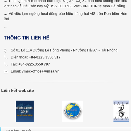
→ Thiết lập mới các phao báo hiệu X1, X2, X3, X4 báo hiệu khống chế khu
vực neo đậu tàu sân bay Mỹ USS GEORGE WASHINGTON tại vịnh Đà Nẵng
→ Về việc tạm ngừng hoạt động báo hiệu hàng hải AIS trên Đèn biển Hòn
Bài
...
THÔNG TIN LIÊN HỆ
Số 01 Lô 11A Đường Lê Hồng Phong - Phường Hải An - Hải Phòng
Điện thoại:
+84-0225.3550 517
Fax:
+84-0225.3550 797
Email:
vmsc-office@vmsa.vn
Liên kết website