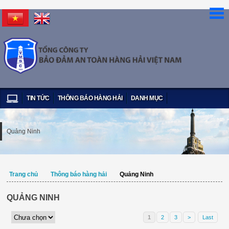
TIN TỨC
THÔNG BÁO HÀNG HẢI
DANH MỤC
Quảng Ninh
Trang chủ
Thông báo hàng hải
Quảng Ninh
QUẢNG NINH
1
2
3
>
Last