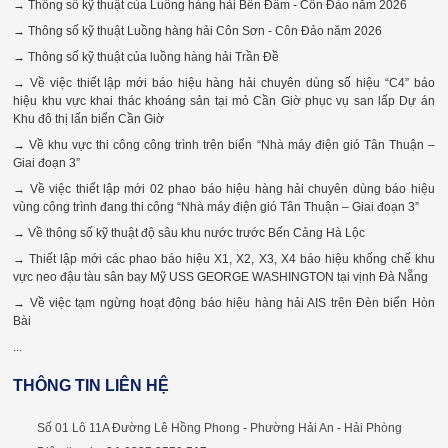
→ Thông số kỹ thuật của Luồng hàng hải Bến Đầm - Côn Đảo năm 2026
→ Thông số kỹ thuật Luồng hàng hải Côn Sơn - Côn Đảo năm 2026
→ Thông số kỹ thuật của luồng hàng hải Trần Đề
→ Về việc thiết lập mới báo hiệu hàng hải chuyên dùng số hiệu “C4” báo
hiệu khu vực khai thác khoáng sản tại mỏ Cần Giờ phục vụ san lấp Dự án
Khu đô thị lấn biển Cần Giờ
→ Về khu vực thi công công trình trên biển “Nhà máy điện gió Tân Thuận –
Giai đoạn 3”
→ Về việc thiết lập mới 02 phao báo hiệu hàng hải chuyên dùng báo hiệu
vùng công trình đang thi công “Nhà máy điện gió Tân Thuận – Giai đoạn 3”
→ Về thông số kỹ thuật độ sâu khu nước trước Bến Cảng Hà Lộc
→ Thiết lập mới các phao báo hiệu X1, X2, X3, X4 báo hiệu khống chế khu
vực neo đậu tàu sân bay Mỹ USS GEORGE WASHINGTON tại vịnh Đà Nẵng
→ Về việc tạm ngừng hoạt động báo hiệu hàng hải AIS trên Đèn biển Hòn
Bài
...
THÔNG TIN LIÊN HỆ
Số 01 Lô 11A Đường Lê Hồng Phong - Phường Hải An - Hải Phòng