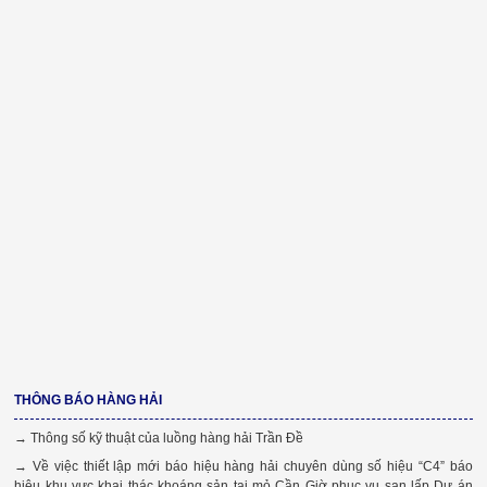
THÔNG BÁO HÀNG HẢI
→ Thông số kỹ thuật của luồng hàng hải Trần Đề
→ Về việc thiết lập mới báo hiệu hàng hải chuyên dùng số hiệu “C4” báo
hiệu khu vực khai thác khoáng sản tại mỏ Cần Giờ phục vụ san lấp Dự án