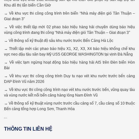
Khu đô thị lấn biển Cần Giờ
→ Về khu vực thi công công trình trên biển “Nhà máy điện gió Tân Thuận –
Giai đoạn 3”
→ Về việc thiết lập mới 02 phao báo hiệu hàng hải chuyên dùng báo hiệu
vùng công trình đang thi công “Nhà máy điện gió Tân Thuận – Giai đoạn 3”
→ Về thông số kỹ thuật độ sâu khu nước trước Bến Cảng Hà Lộc
→ Thiết lập mới các phao báo hiệu X1, X2, X3, X4 báo hiệu khống chế khu
vực neo đậu tàu sân bay Mỹ USS GEORGE WASHINGTON tại vịnh Đà Nẵng
→ Về việc tạm ngừng hoạt động báo hiệu hàng hải AIS trên Đèn biển Hòn
Bài
→ Về khu vực thi công công trình Duy tu nạo vét khu nước trước bến cảng
DAP Đình Vũ năm 2026
→ Về khu vực thi công công trình nạo vét khu nước trước bến, vũng quay tàu
và vùng nước kết nối bến cảng hàng lỏng Nam Đình Vũ
→ Về thông số kỹ thuật vùng nước trước cầu cảng số 7, cầu cảng số 10 thuộc
Bến cảng tổng hợp Long Sơn, Thanh Hóa
...
THÔNG TIN LIÊN HỆ