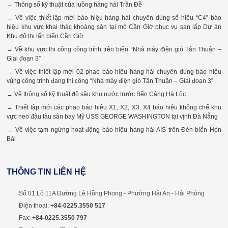
→ Thông số kỹ thuật của luồng hàng hải Trần Đề
→ Về việc thiết lập mới báo hiệu hàng hải chuyên dùng số hiệu “C4” báo
hiệu khu vực khai thác khoáng sản tại mỏ Cần Giờ phục vụ san lấp Dự án
Khu đô thị lấn biển Cần Giờ
→ Về khu vực thi công công trình trên biển “Nhà máy điện gió Tân Thuận –
Giai đoạn 3”
→ Về việc thiết lập mới 02 phao báo hiệu hàng hải chuyên dùng báo hiệu
vùng công trình đang thi công “Nhà máy điện gió Tân Thuận – Giai đoạn 3”
→ Về thông số kỹ thuật độ sâu khu nước trước Bến Cảng Hà Lộc
→ Thiết lập mới các phao báo hiệu X1, X2, X3, X4 báo hiệu khống chế khu
vực neo đậu tàu sân bay Mỹ USS GEORGE WASHINGTON tại vịnh Đà Nẵng
→ Về việc tạm ngừng hoạt động báo hiệu hàng hải AIS trên Đèn biển Hòn
Bài
...
THÔNG TIN LIÊN HỆ
Số 01 Lô 11A Đường Lê Hồng Phong - Phường Hải An - Hải Phòng
Điện thoại:
+84-0225.3550 517
Fax:
+84-0225.3550 797