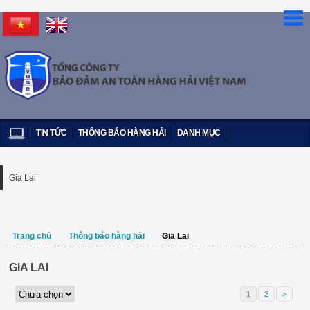
TIN TỨC
THÔNG BÁO HÀNG HẢI
DANH MỤC
Gia Lai
Trang chủ
Thông báo hàng hải
Gia Lai
GIA LAI
1
2
>