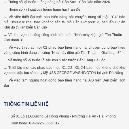
→ Thông số kỹ thuật Luồng hàng hải Côn Sơn - Côn Đảo năm 2026
→ Thông số kỹ thuật của luồng hàng hải Trần Đề
→ Về việc thiết lập mới báo hiệu hàng hải chuyên dùng số hiệu “C4” báo
hiệu khu vực khai thác khoáng sản tại mỏ Cần Giờ phục vụ san lấp Dự án
Khu đô thị lấn biển Cần Giờ
→ Về khu vực thi công công trình trên biển “Nhà máy điện gió Tân Thuận –
Giai đoạn 3”
→ Về việc thiết lập mới 02 phao báo hiệu hàng hải chuyên dùng báo hiệu
vùng công trình đang thi công “Nhà máy điện gió Tân Thuận – Giai đoạn 3”
→ Về thông số kỹ thuật độ sâu khu nước trước Bến Cảng Hà Lộc
→ Thiết lập mới các phao báo hiệu X1, X2, X3, X4 báo hiệu khống chế khu
vực neo đậu tàu sân bay Mỹ USS GEORGE WASHINGTON tại vịnh Đà Nẵng
→ Về việc tạm ngừng hoạt động báo hiệu hàng hải AIS trên Đèn biển Hòn
Bài
...
THÔNG TIN LIÊN HỆ
Số 01 Lô 11A Đường Lê Hồng Phong - Phường Hải An - Hải Phòng
Điện thoại:
+84-0225.3550 517