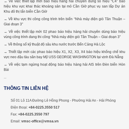
→ Về việc thiết lập mới báo hiệu hàng hải chuyên dùng số hiệu “C4” báo
hiệu khu vực khai thác khoáng sản tại mỏ Cần Giờ phục vụ san lấp Dự án
Khu đô thị lấn biển Cần Giờ
→ Về khu vực thi công công trình trên biển “Nhà máy điện gió Tân Thuận –
Giai đoạn 3”
→ Về việc thiết lập mới 02 phao báo hiệu hàng hải chuyên dùng báo hiệu
vùng công trình đang thi công “Nhà máy điện gió Tân Thuận – Giai đoạn 3”
→ Về thông số kỹ thuật độ sâu khu nước trước Bến Cảng Hà Lộc
→ Thiết lập mới các phao báo hiệu X1, X2, X3, X4 báo hiệu khống chế khu
vực neo đậu tàu sân bay Mỹ USS GEORGE WASHINGTON tại vịnh Đà Nẵng
→ Về việc tạm ngừng hoạt động báo hiệu hàng hải AIS trên Đèn biển Hòn
Bài
...
THÔNG TIN LIÊN HỆ
Số 01 Lô 11A Đường Lê Hồng Phong - Phường Hải An - Hải Phòng
Điện thoại:
+84-0225.3550 517
Fax:
+84-0225.3550 797
Email:
vmsc-office@vmsa.vn