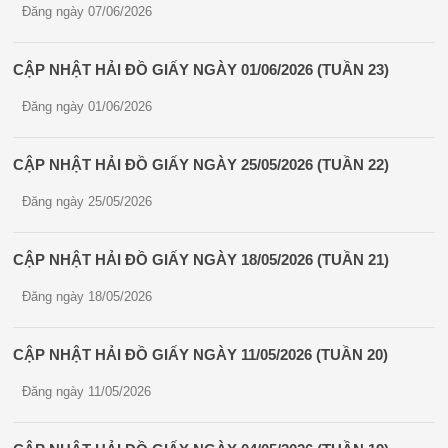
Đăng ngày 07/06/2026
CẬP NHẬT HẢI ĐỒ GIẤY NGÀY 01/06/2026 (TUẦN 23)
Đăng ngày 01/06/2026
CẬP NHẬT HẢI ĐỒ GIẤY NGÀY 25/05/2026 (TUẦN 22)
Đăng ngày 25/05/2026
CẬP NHẬT HẢI ĐỒ GIẤY NGÀY 18/05/2026 (TUẦN 21)
Đăng ngày 18/05/2026
CẬP NHẬT HẢI ĐỒ GIẤY NGÀY 11/05/2026 (TUẦN 20)
Đăng ngày 11/05/2026