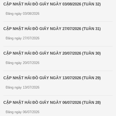
CẬP NHẬT HẢI ĐỒ GIẤY NGÀY 03/08/2026 (TUẦN 32)
Đăng ngày 03/08/2026
CẬP NHẬT HẢI ĐỒ GIẤY NGÀY 27/07/2026 (TUẦN 31)
Đăng ngày 27/07/2026
CẬP NHẬT HẢI ĐỒ GIẤY NGÀY 20/07/2026 (TUẦN 30)
Đăng ngày 20/07/2026
CẬP NHẬT HẢI ĐỒ GIẤY NGÀY 13/07/2026 (TUẦN 29)
Đăng ngày 13/07/2026
CẬP NHẬT HẢI ĐỒ GIẤY NGÀY 06/07/2026 (TUẦN 28)
Đăng ngày 06/07/2026