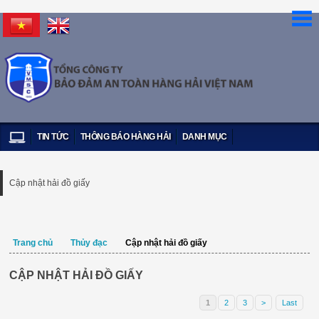
TIN TỨC
THÔNG BÁO HÀNG HẢI
DANH MỤC
Cập nhật hải đồ giấy
Trang chủ
Thủy đạc
Cập nhật hải đồ giấy
CẬP NHẬT HẢI ĐỒ GIẤY
1
2
3
>
Last