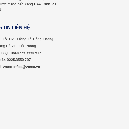
nước trước bến cảng DAP Đình Vũ
6
 TIN LIÊN HỆ
1 Lô 11A Đường Lê Hồng Phong -
ng Hải An - Hải Phòng
 thoại:
+84-0225.3550 517
+84-0225.3550 797
l:
vmsc-office@vmsa.vn