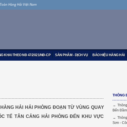
 Toàn Hàng Hải Việt Nam
G KHAI THEO NĐ 47/2021/NĐ-CP
SẢN PHẨM - DỊCH VỤ
BÁO HIỆU HÀNG HẢI
THÔNG 
 đoạn từ vùng quay trở tàu Bến cảng Container Quốc tế Tân
→ Thông
 HÀNG HẢI HẢI PHÒNG ĐOẠN TỪ VÙNG QUAY
Bến Đầm
ỐC TẾ TÂN CẢNG HẢI PHÒNG ĐẾN KHU VỰC
→ Thông
Sơn - Cô