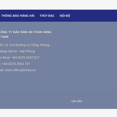
THÔNG BÁO HÀNG HẢI
THỦY ĐẠC
NỘI BỘ
CÔNG TY BẢO ĐẢM AN TOÀN HÀNG
ỆT NAM
 01 Lô 11A Đường Lê Hồng Phong -
ờng Hải An - Hải Phòng
n thoại: +84-0225.3550 517
: +84-0225.3550 797
il: vmsc-office@vmsa.vn
Lên trên