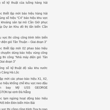
 số kỹ thuật của luồng hàng hải
c thiết lập mới báo hiệu hàng hải
ùng số hiệu “C4” báo hiệu khu vực
c khoáng sản tại mỏ Cần Giờ phục
ấp Dự án Khu đô thị lấn biển Cần
 vực thi công công trình trên biển
 điện gió Tân Thuận – Giai đoạn 3”
c thiết lập mới 02 phao báo hiệu
 chuyên dùng báo hiệu vùng công
ng thi công “Nhà máy điện gió Tân
Giai đoạn 3”
ông số kỹ thuật độ sâu khu nước
n Cảng Hà Lộc
lập mới các phao báo hiệu X1, X2,
áo hiệu khống chế khu vực neo đậu
ân bay Mỹ USS GEORGE
TON tại vịnh Đà Nẵng
ệc tạm ngừng hoạt động báo hiệu
AIS trên Đèn biển Hòn Bài
vực thi công công trình Duy tu nạo