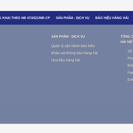
 KHAI THEO NĐ 47/2021/NĐ-CP
SẢN PHẨM - DỊCH VỤ
BÁO HIỆU HÀNG HẢI
SẢN PHẨM - DỊCH VỤ
TỔNG 
HẢI VI
Quản lý vận hành báo hiệu
Số
Khảo sát thông báo hàng hải
Phư
Hoa tiêu hàng hải
Điệ
Fax
Ema