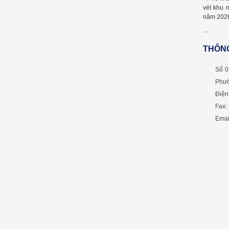
vét khu 
năm 202
...
THÔNG
Số 0
Phườ
Điện
Fax:
Emai