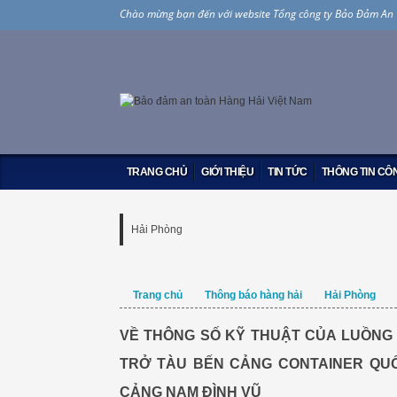
Chào mừng bạn đến với website Tổng công ty Bảo Đảm An
TRANG CHỦ
GIỚI THIỆU
TIN TỨC
THÔNG TIN CÔN
Hải Phòng
Trang chủ
Thông báo hàng hải
Hải Phòng
Về thông số kỹ thuật của luồng hàng hải Hải Phòng
VỀ THÔNG SỐ KỸ THUẬT CỦA LUỒNG
Cảng Hải Phòng đến khu vực cảng Nam Đình Vũ
TRỞ TÀU BẾN CẢNG CONTAINER QU
CẢNG NAM ĐÌNH VŨ