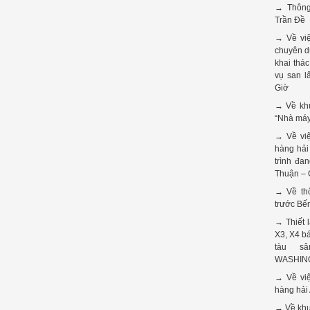
→ Thông
Trần Đề
→ Về việ
chuyên d
khai thá
vụ san l
Giờ
→ Về khu
“Nhà máy
→ Về việ
hàng hải
trình đa
Thuận – 
→ Về th
trước Bế
→ Thiết 
X3, X4 b
tàu s
WASHING
→ Về vi
hàng hải 
→ Về khu 